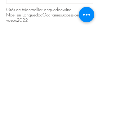
Grès de Montpellier
Languedocwine
Noël en Languedoc
Occitanie
succession
voeux2022
domainecampaucels@orange.fr
Tel:
00 (33) 4 67 24 19 16
CAMPAUCELS - 34530 MONTAGNAC - FRANCE
domainecampaucels@gmail.com
00(33) 6 70 19 69