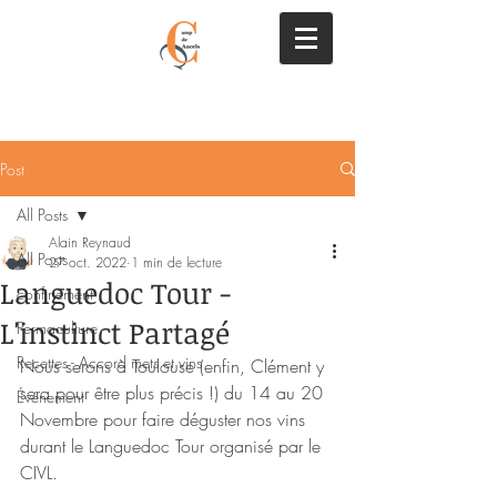
Post
All Posts
Alain Reynaud
All Posts
27 oct. 2022
1 min de lecture
Languedoc Tour -
confinement
L'instinct Partagé
Permaculture
Recettes - Accord mets et vins
Nous serons à Toulouse (enfin, Clément y 
sera pour être plus précis !) du 14 au 20 
Événement
Novembre pour faire déguster nos vins 
durant le Languedoc Tour organisé par le 
CIVL.